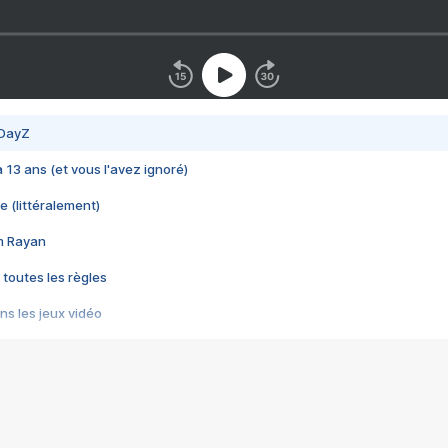
 DayZ
 a 13 ans (et vous l'avez ignoré)
e (littéralement)
im Rayan
 toutes les règles
s les jeux vidéo
us choquant de Rockstar ? - Le scandale BULLY
e plus moche de Steam
du RÊVE tourne au CAUCHEMAR