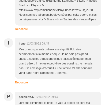
talentueuse créatrice ukrainienne Kateryna = Stitchy Princess
Black sur Etsy.<br />
https://www.etsy.com/fr/shop/StitchyPrincess?ref=usf_2020.
Nous sommes tellement bouleversées par cette guerre et ses
conséquences. <br /> Bises. <br /> Sabine des Hautes-Alpes
Répondre
I
Irene
12/03/2022 09:45
Mes grands parents ont eux aussi quitté l'Ukraine
certainement à la même époque. Je ne sais pas grand
chose... sauf les qques bribes que laissait échapper mon
grand père... Il me reste peut-être des cousins... je me sais
pas...On envisage d’accueillir une famille s'il elle souhaite
venir dans notre campagne... Bon WE.
Répondre
P
pecelette32
12/03/2022 09:44
Je viens d'imprimer la grille, je vais la broder se sera ma