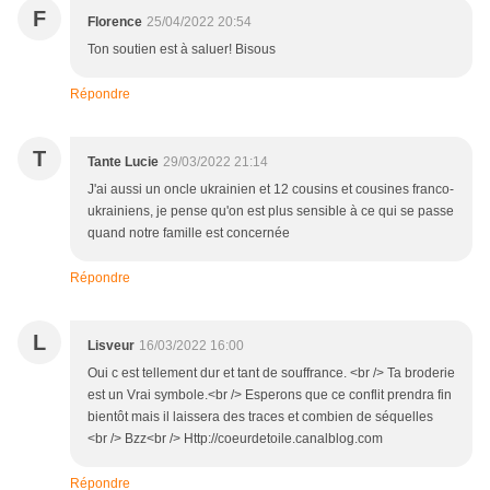
F
Florence
25/04/2022 20:54
Ton soutien est à saluer! Bisous
Répondre
T
Tante Lucie
29/03/2022 21:14
J'ai aussi un oncle ukrainien et 12 cousins et cousines franco-
ukrainiens, je pense qu'on est plus sensible à ce qui se passe
quand notre famille est concernée
Répondre
L
Lisveur
16/03/2022 16:00
Oui c est tellement dur et tant de souffrance. <br /> Ta broderie
est un Vrai symbole.<br /> Esperons que ce conflit prendra fin
bientôt mais il laissera des traces et combien de séquelles
<br /> Bzz<br /> Http://coeurdetoile.canalblog.com
Répondre