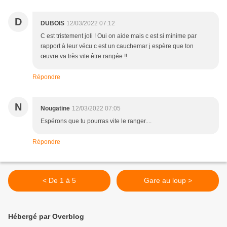
D
DUBOIS
12/03/2022 07:12
C est tristement joli ! Oui on aide mais c est si minime par
rapport à leur vécu c est un cauchemar j espère que ton
œuvre va très vite être rangée !!
Répondre
N
Nougatine
12/03/2022 07:05
Espérons que tu pourras vite le ranger....
Répondre
< De 1 à 5
Gare au loup >
Hébergé par Overblog