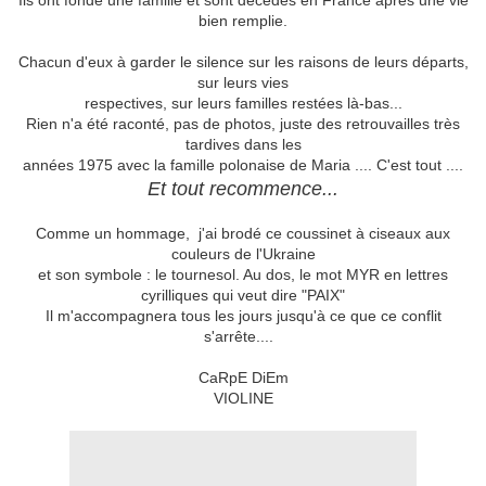
Ils ont fondé une famille et sont décédés en France après une vie
bien remplie.
Chacun d'eux à garder le silence sur les raisons de leurs départs,
sur leurs vies
respectives, sur leurs familles restées là-bas...
Rien n'a été raconté, pas de photos, juste des retrouvailles très
tardives dans les
années 1975 avec la famille polonaise de Maria .... C'est tout ....
Et tout recommence...
Comme un hommage, j'ai brodé ce coussinet à ciseaux aux
couleurs de l'Ukraine
et son symbole : le tournesol. Au dos, le mot MYR en lettres
cyrilliques qui veut dire "PAIX"
Il m'accompagnera tous les jours jusqu'à ce que ce conflit
s'arrête....
CaRpE DiEm
VIOLINE