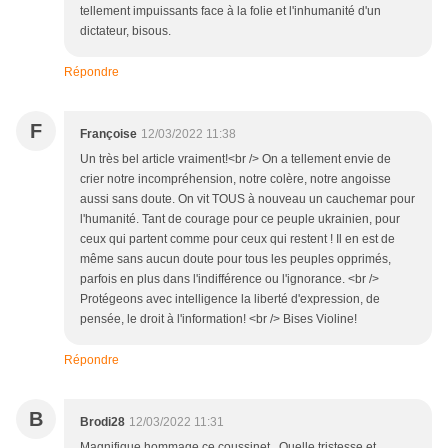
tellement impuissants face à la folie et l'inhumanité d'un
dictateur, bisous.
Répondre
F
Françoise
12/03/2022 11:38
Un très bel article vraiment!<br /> On a tellement envie de
crier notre incompréhension, notre colère, notre angoisse
aussi sans doute. On vit TOUS à nouveau un cauchemar pour
l'humanité. Tant de courage pour ce peuple ukrainien, pour
ceux qui partent comme pour ceux qui restent ! Il en est de
même sans aucun doute pour tous les peuples opprimés,
parfois en plus dans l'indifférence ou l'ignorance. <br />
Protégeons avec intelligence la liberté d'expression, de
pensée, le droit à l'information! <br /> Bises Violine!
Répondre
B
Brodi28
12/03/2022 11:31
Magnifique hommage ce coussinet . Quelle tristesse et