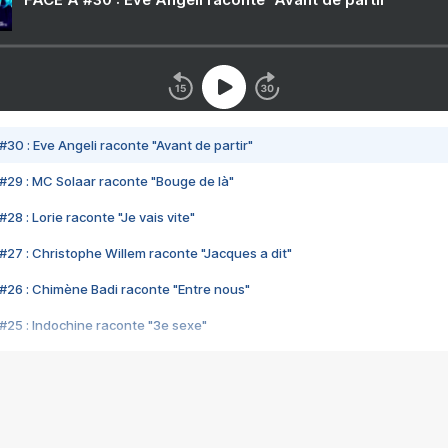
#30 : Eve Angeli raconte "Avant de partir"
#29 : MC Solaar raconte "Bouge de là"
28 : Lorie raconte "Je vais vite"
#27 : Christophe Willem raconte "Jacques a dit"
#26 : Chimène Badi raconte "Entre nous"
#25 : Indochine raconte "3e sexe"
#24 : Zaho raconte "C'est chelou"
#23 : Patrick Bruel raconte "Au café des délices"
#22 : Kyo raconte "Le chemin"