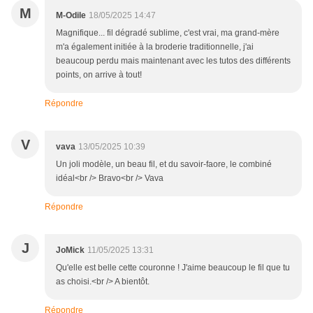
M
M-Odile
18/05/2025 14:47
Magnifique... fil dégradé sublime, c'est vrai, ma grand-mère
m'a également initiée à la broderie traditionnelle, j'ai
beaucoup perdu mais maintenant avec les tutos des différents
points, on arrive à tout!
Répondre
V
vava
13/05/2025 10:39
Un joli modèle, un beau fil, et du savoir-faore, le combiné
idéal<br /> Bravo<br /> Vava
Répondre
J
JoMick
11/05/2025 13:31
Qu'elle est belle cette couronne ! J'aime beaucoup le fil que tu
as choisi.<br /> A bientôt.
Répondre