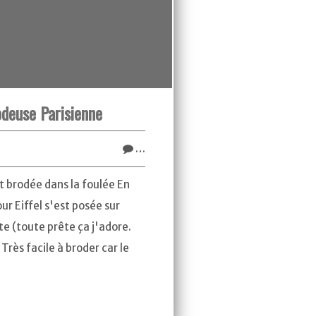
deuse Parisienne
…
t brodée dans la foulée En
our Eiffel s'est posée sur
e (toute prête ça j'adore.
 Très facile à broder car le