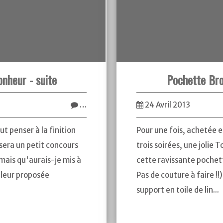
nheur - suite
Pochette Bro
…
24 Avril 2013
ut penser à la finition
Pour une fois, achetée e
era un petit concours
trois soirées, une jolie T
 mais qu'aurais-je mis à
cette ravissante pochett
uleur proposée
Pas de couture à faire !!)
support en toile de lin...