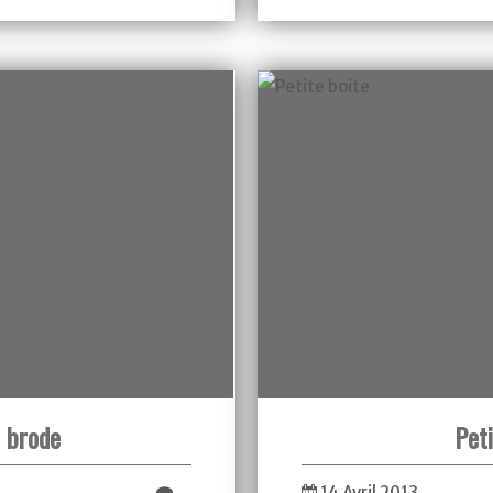
 brode
Peti
…
14 Avril 2013