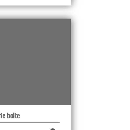
te boite
…