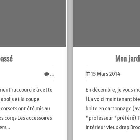
passé
Mon jardi
…
15 Mars 2014
ment raccourcie à cette
En décembre, je vous m
abolis et la coupe
! La voici maintenant bi
corsets ont été mis au
boite en cartonnage (av
os corqs Les accessoires
"professeur" préféré) Ti
rs...
intérieur vieux drap Brod