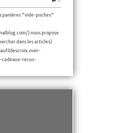
tes panières "vide-poches"
analblog.com/) nous propose
hercher dans les articles)
e.aufildescroix.over-
s-cadeaux-recus-