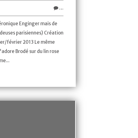
…
éronique Enginger mais de
odeuses parisiennes) Création
vier/février 2013 Le même
j'adore Brodé sur du lin rose
me...