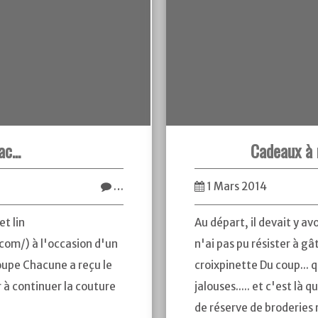
c...
Cadeaux à
…
1 Mars 2014
et lin
Au départ, il devait y a
com/) à l'occasion d'un
n'ai pas pu résister à g
oupe Chacune a reçu le
croixpinette Du coup... q
r à continuer la couture
jalouses..... et c'est là q
de réserve de broderies r