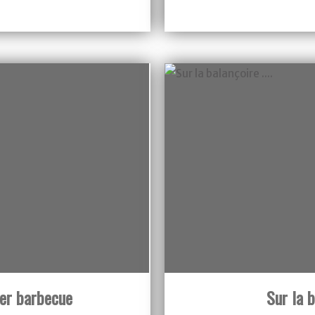
1er barbecue
Sur la b