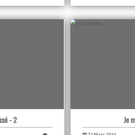
ssé - 2
Je m
…
22 Mars 2014