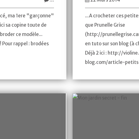
ncé, ma 1ere "garçonne"
...A crocheter ces peti
ici sa copine toute de
que Prunelle Grise
e broder ce modèle...
(http://prunellegrise.c
!! Pour rappel : brodées
en tuto sur son blog (à c
Déjà 2 ici : http://violin
blog.com/article-petit
122481009.html...