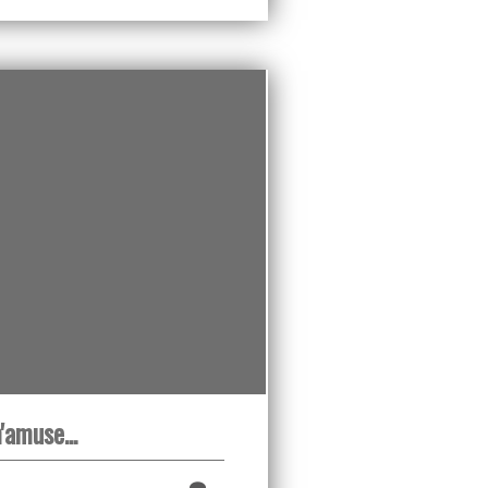
'amuse...
…