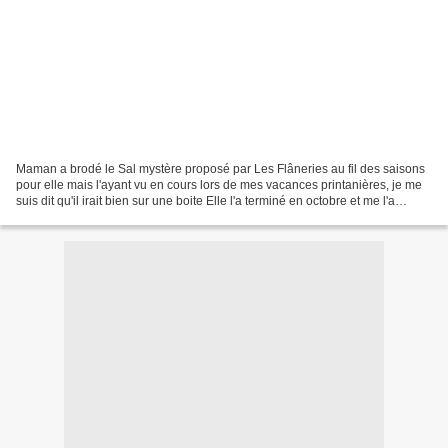
Maman a brodé le Sal mystère proposé par Les Flâneries au fil des saisons
pour elle mais l'ayant vu en cours lors de mes vacances printanières, je me
suis dit qu'il irait bien sur une boite Elle l'a terminé en octobre et me l'a
envoyé dans la foulée Mais...