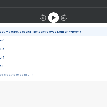
bey Maguire, c'est lui ! Rencontre avec Damien Witecka
e 6
e 5
e 4
e 3
s créatrices de la VF !
e 2
e 1
e Mektoub My Love arrive enfin ! Rencontre avec Shaïn Boumedine et Sal