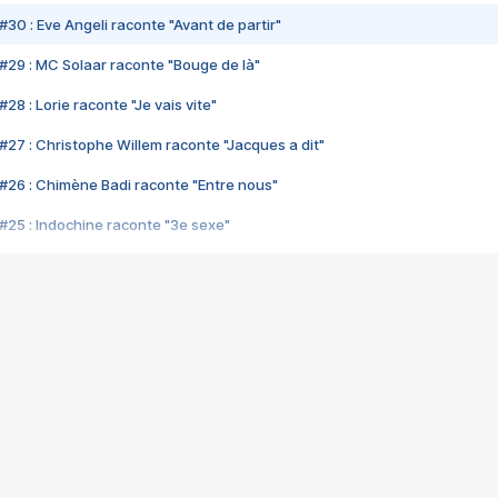
#30 : Eve Angeli raconte "Avant de partir"
#29 : MC Solaar raconte "Bouge de là"
28 : Lorie raconte "Je vais vite"
#27 : Christophe Willem raconte "Jacques a dit"
#26 : Chimène Badi raconte "Entre nous"
#25 : Indochine raconte "3e sexe"
#24 : Zaho raconte "C'est chelou"
#23 : Patrick Bruel raconte "Au café des délices"
#22 : Kyo raconte "Le chemin"
#21 : Nolwenn Leroy raconte "Cassé"
#20 : Patrick Hernandez raconte "Born to be alive"
#19 : Lorie raconte "Près de moi"