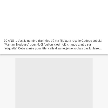
10 ANS ... c'est le nombre d'années où ma fille aura reçu le Cadeau spécial
"Maman Brodeuse" pour Noël (oui oui c'est noté chaque année sur
l'étiquette) Cette année pour fêter cette dizaine, je ne voulais pas lui faire
une "petite" bricole comme d'habitude....