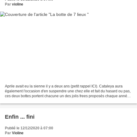
Par
violine
Aprile avait eu la sienne il y a deux ans (petit rappel ICI). Cataleya aura
également l'occasion d'en suspendre une chez elle et fait du hasard ou pas,
ces deux bottes portent chacune un des jolis frees proposés chaque année
par Françoise (Il est 5 heures)...
Enfin ... fini
Publié le 12/12/2020 à 07:00
Par
Violine