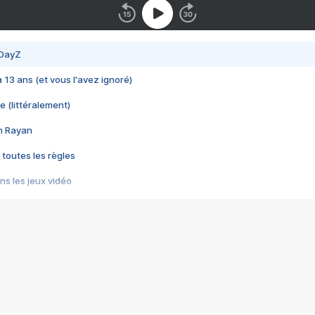
 DayZ
 a 13 ans (et vous l'avez ignoré)
e (littéralement)
im Rayan
 toutes les règles
s les jeux vidéo
us choquant de Rockstar ? - Le scandale BULLY
e plus moche de Steam
du RÊVE tourne au CAUCHEMAR
pendant 8 heures
it… à tort