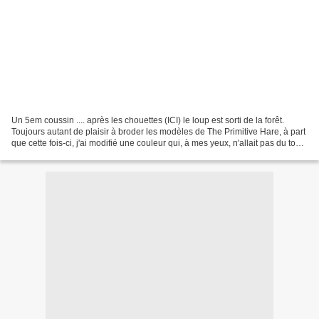
Un 5em coussin .... après les chouettes (ICI) le loup est sorti de la forêt.
Toujours autant de plaisir à broder les modèles de The Primitive Hare, à part
que cette fois-ci, j'ai modifié une couleur qui, à mes yeux, n'allait pas du tout
avec les autres...