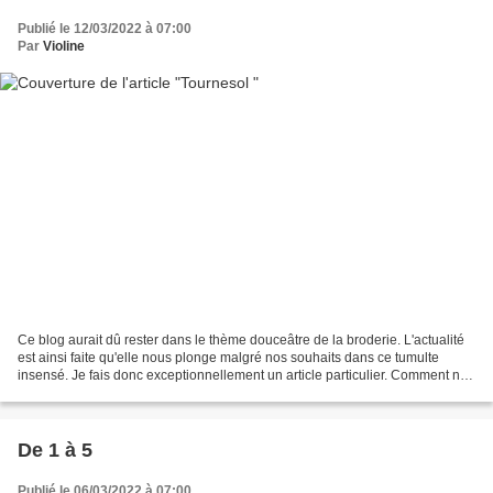
Publié le 12/03/2022 à 07:00
Par
Violine
Ce blog aurait dû rester dans le thème douceâtre de la broderie. L'actualité
est ainsi faite qu'elle nous plonge malgré nos souhaits dans ce tumulte
insensé. Je fais donc exceptionnellement un article particulier. Comment ne
pas rester insensible à ce...
De 1 à 5
Publié le 06/03/2022 à 07:00