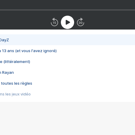
 DayZ
 a 13 ans (et vous l'avez ignoré)
e (littéralement)
im Rayan
 toutes les règles
s les jeux vidéo
us choquant de Rockstar ? - Le scandale BULLY
e plus moche de Steam
du RÊVE tourne au CAUCHEMAR