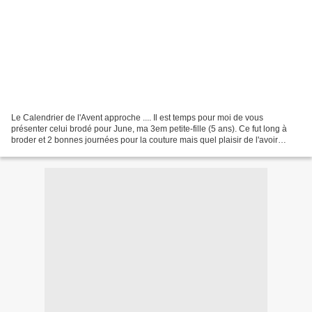
Le Calendrier de l'Avent approche .... Il est temps pour moi de vous
présenter celui brodé pour June, ma 3em petite-fille (5 ans). Ce fut long à
broder et 2 bonnes journées pour la couture mais quel plaisir de l'avoir
confectionné pour Elle !!! Maintenant......