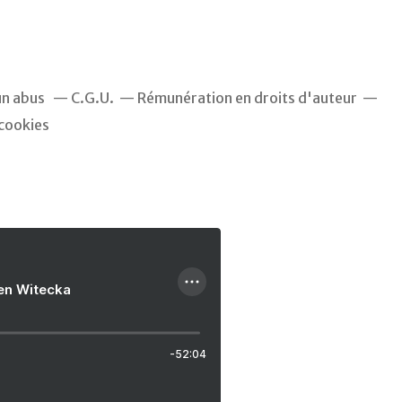
un abus
C.G.U.
Rémunération en droits d'auteur
cookies
ien Witecka
-52:04