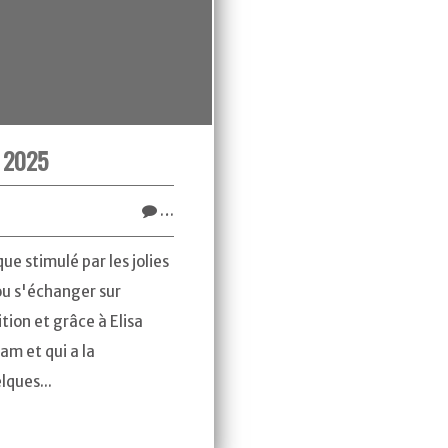
t 2025
…
que stimulé par les jolies
 ou s'échanger sur
ion et grâce à Elisa
am et qui a la
lques...