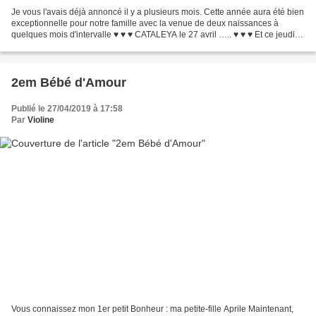
Je vous l'avais déjà annoncé il y a plusieurs mois. Cette année aura été bien
exceptionnelle pour notre famille avec la venue de deux naissances à
quelques mois d'intervalle ♥ ♥ ♥ CATALEYA le 27 avril ….. ♥ ♥ ♥ Et ce jeudi 5
septembre, est née ma 3em...
2em Bébé d'Amour
Publié le 27/04/2019 à 17:58
Par
Violine
Vous connaissez mon 1er petit Bonheur : ma petite-fille Aprile Maintenant,