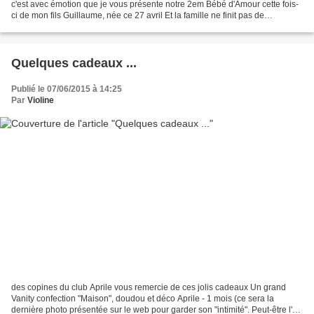
c'est avec émotion que je vous présente notre 2em Bébé d'Amour cette fois-
ci de mon fils Guillaume, née ce 27 avril Et la famille ne finit pas de
s'agrandir cette année puisque...
Quelques cadeaux ...
Publié le 07/06/2015 à 14:25
Par
Violine
des copines du club Aprile vous remercie de ces jolis cadeaux Un grand
Vanity confection "Maison", doudou et déco Aprile - 1 mois (ce sera la
dernière photo présentée sur le web pour garder son "intimité". Peut-être l'an