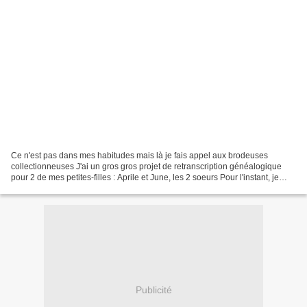
Ce n'est pas dans mes habitudes mais là je fais appel aux brodeuses
collectionneuses J'ai un gros gros projet de retranscription généalogique
pour 2 de mes petites-filles : Aprile et June, les 2 soeurs Pour l'instant, je
dois l'avouer c'est à l'état de...
Publicité