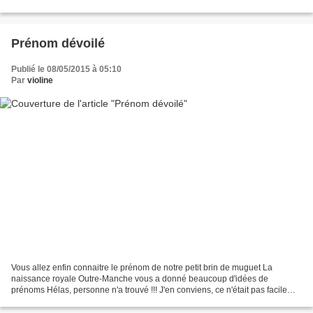
prochain ....)
Prénom dévoilé
Publié le 08/05/2015 à 05:10
Par
violine
Vous allez enfin connaitre le prénom de notre petit brin de muguet La
naissance royale Outre-Manche vous a donné beaucoup d'idées de
prénoms Hélas, personne n'a trouvé !!! J'en conviens, ce n'était pas facile
Notre fille lui a trouvé un prénom bien original...