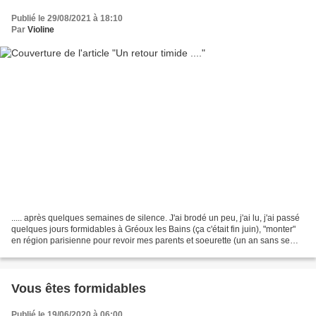
Publié le 29/08/2021 à 18:10
Par
Violine
..... après quelques semaines de silence. J'ai brodé un peu, j'ai lu, j'ai passé
quelques jours formidables à Gréoux les Bains (ça c'était fin juin), "monter"
en région parisienne pour revoir mes parents et soeurette (un an sans se
voir), je me suis amusée...
Vous êtes formidables
Publié le 19/06/2020 à 06:00