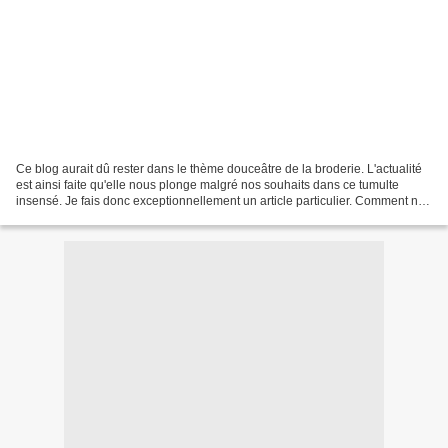
Ce blog aurait dû rester dans le thème douceâtre de la broderie. L'actualité
est ainsi faite qu'elle nous plonge malgré nos souhaits dans ce tumulte
insensé. Je fais donc exceptionnellement un article particulier. Comment ne
pas rester insensible à ce...