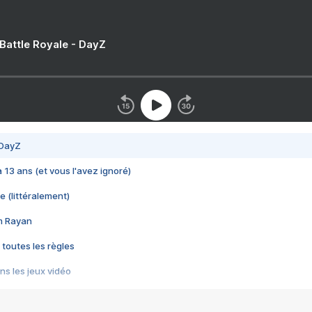
 Battle Royale - DayZ
 DayZ
 a 13 ans (et vous l'avez ignoré)
e (littéralement)
im Rayan
 toutes les règles
s les jeux vidéo
us choquant de Rockstar ? - Le scandale BULLY